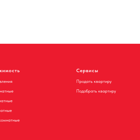
жимость
Сервисы
вления
Продать квартиру
натные
Подобрать квартиру
натные
натные
комнатные