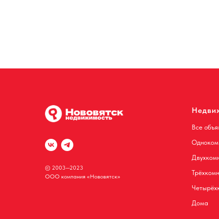
Недви
Все объя
Одноком
Двухком
© 2003—2023
Трёхком
ООО компания «Нововятск»
Четырёх
Дома